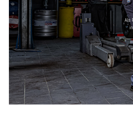
Als 
i