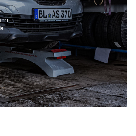
lität
le