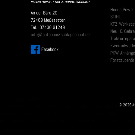
Honda Power
An der Bära 20
STIHL
72469 Meßstetten
KFZ-Werksta
Tel. 07436 91249
Neu- & Gebr
info@autohaus-schlagenhauf.de
Traktorrepar
Zweiradwerk
Facebook
PKW-Anhänge
Forstzubehör
Wir benutzen Cookies
©
2026 Au
Wir verwenden Cookies, um Inhalte und Anzeigen zu personalisieren, Funkt
Verwendung unserer Website an unsere Partner für soziale Medien, Werbun
haben oder die sie im Rahmen Ihrer Nutzung der Dienste gesammelt haben
Akzeptieren
Ablehnen