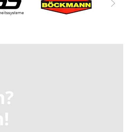
n?
n!