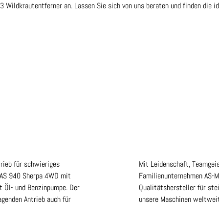
 Wildkrautentferner an. Lassen Sie sich von uns beraten und finden die ide
rieb für schwieriges
Mit Leidenschaft, Teamgeis
r AS 940 Sherpa 4WD mit
Familienunternehmen AS-
t Öl- und Benzinpumpe. Der
Qualitätshersteller für st
agenden Antrieb auch für
unsere Maschinen weltweit