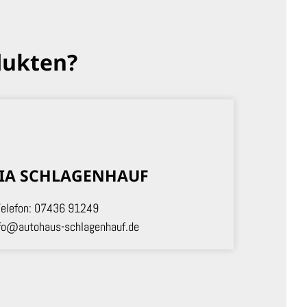
dukten?
IA SCHLAGENHAUF
elefon:
07436 91249
fo@autohaus-schlagenhauf.de