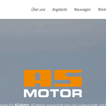
Über uns
Angebote
Neuwagen
Werk
ndler für
AS-Motor
. AS-Motor entwickelt mit viel Leidenschaft und