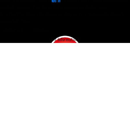
Werbung und Analysen weiter. Unsere Partner führen diese Informationen
möglicherweise mit weiteren Daten zusammen, die Sie ihnen
bereitgestellt haben oder die sie im Rahmen Ihrer Nutzung der Dienste
gesammelt haben.
Akzeptieren
Ablehnen
Mehr Informationen