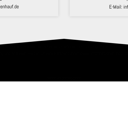
enhauf.de
E-Mail:
in
ionen für soziale Medien anbieten zu können und die Zugriffe auf unsere 
g und Analysen weiter. Unsere Partner führen diese Informationen möglic
.
Mehr Informationen
NGEN
INFORMATIONEN
 Equipment
Über uns
Kontakt