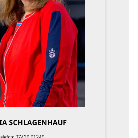
IA SCHLAGENHAUF
elefon:
07436 91249