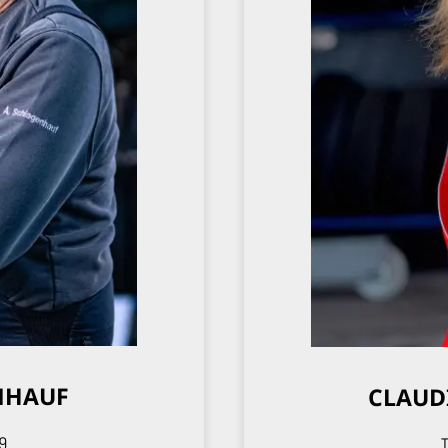
NHAUF
CLAUD
9
T