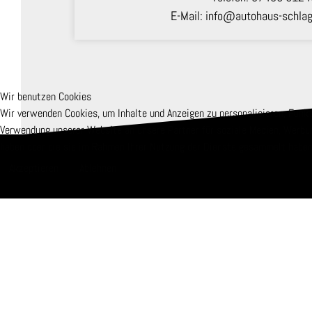
E-Mail:
info@autohaus-schlag
Wir benutzen Cookies
Wir verwenden Cookies, um Inhalte und Anzeigen zu personalisieren, Funkt
Verwendung unserer Website an unsere Partner für soziale Medien, Werbun
haben oder die sie im Rahmen Ihrer Nutzung der Dienste gesammelt haben
Akzeptieren
Ablehnen
LEISTU
Honda Power
An der Bära 20
STIHL
72469 Meßstetten